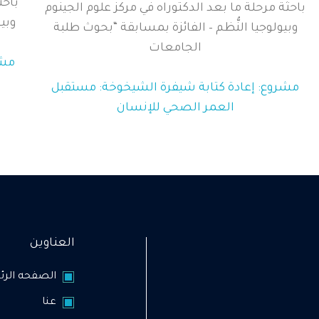
باحث
باحثة مرحلة ما بعد الدكتوراه في مركز علوم الجينوم
وبي
وبيولوجيا النُّظم – الفائزة بمسابقة “بحوث طلبة
الجامعات
مشر
مشروع: إعادة كتابة شيفرة الشيخوخة: مستقبل
العمر الصحي للإنسان
العناوين
الصفحه الرئ
عنا