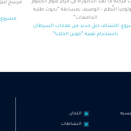
 مرحلة ما بعد الدكتوراه في مركز علوم الجينوم
مرشح لنيل 
ولوجيا النُّظم – الوصيف بمسابقة “بحوث طلبة
الجامعات”
مشروع: 
وع: اكتشاف جيلٍ جديد من علاجات السرطان
باستخدام تقنية “تلوين الخلايا”
يسيه
اللجان
النشاطات