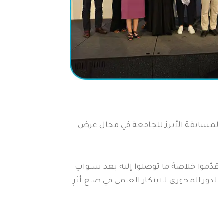
“فارماج” إلى جامعة نيويورك أبوظبي كراعٍ رئيسي لمسابقة “بحوث طلبة الجامعات 2025″، وهي المسابقة الأبرز للجامعة في مجال عرض
ّموا خلاصةَ ما توصلوا إليه بعد سنواتٍ
دور المحوري للابتكار العلمي في صنع أثرٍ