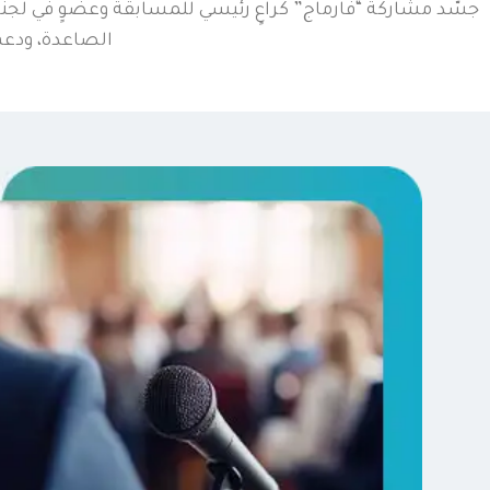
جسّد مشاركة “فارماج” كراعٍ رئيسي للمسابقة وعضوٍ في لجنة ا
الصاعدة، ودعم 