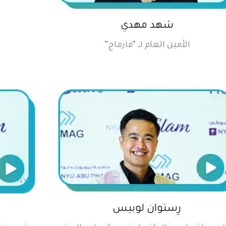
شهد مهدي
الأمين العام لــ “فارماج”
رِستوان لوبيس